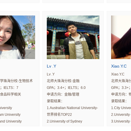
y of Sussex
3.Liverpool University
Science and
ty of Reading
3. City Univ
Lv .Y
Xiao.Y.C
Lv .Y
Xiao.Y.C
学珠海分校-生物技术
北师大珠海分校-金融
北师大珠海
+；IELTS：7
GPA；3.4+；IELTS；6.0
GPA；3.3+；
食品科学相关
申请方向：金融/管理
申请方向：物
录取结果：
录取结果：
iversity
1.Australian National University-
1.City Unive
am University
世界排名TOP22
2.University 
nd University
2.University of Sydney
3.University 
ty of New South Wales