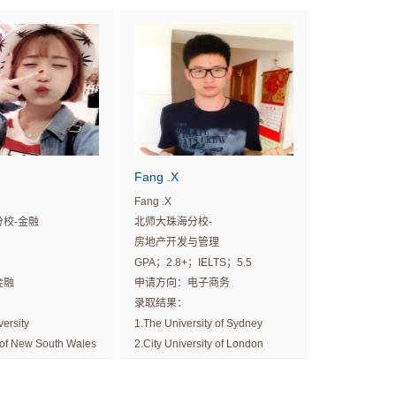
4. The university of Nottingham
Fang .X
Fang .X
校-金融
北师大珠海分校-
；
房地产开发与管理
GPA；2.8+；IELTS；5.5
金融
申请方向：电子商务
录取结果：
versity
1.The University of Sydney
y of New South Wales
2.City University of London
 of Sydney
3.University of Queensland
4.Monash University