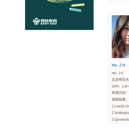
3.Universit
4.Universi
He. J.H
He. J.H
北京师范大
GPA：2.8
申请方向：
录取结果：
1.Leeds Un
2.Nottingh
3.Queensla
4.Universi