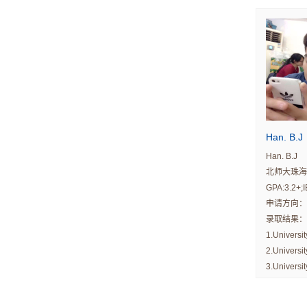
5.Surrey Un
Han. B.J
Han. B.J
北师大珠海
GPA:3.2+;I
申请方向：
录取结果：
1.Universi
2.Universi
3.Universi
4.Monash U
of Sydney 