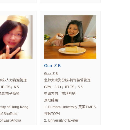
 Technology
2. City University of Hong Kong
ersity of Hong Kong
3. Hong Kong Baptist University
Guo. Z.B
Guo. Z.B
分校-人力资源管理
北师大珠海分校-特许经营管理
IELTS；6.5
GPA；3.7+；IELTS；5.5
流/电子商务
申请方向：市场营销
录取结果：
rsity of Hong Kong
1. Durham University-英国TIMES
of Sheffield
排名TOP4
of East Anglia
2. University of Exeter
3. Loughborough University