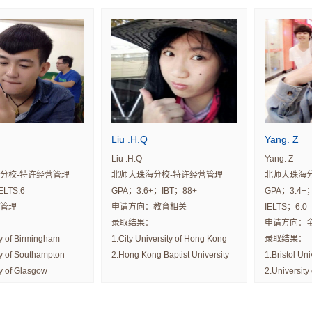
iversity
Liu .H.Q
Yang. Z
Liu .H.Q
Yang. Z
分校-特许经营管理
北师大珠海分校-特许经营管理
北师大珠海分
ELTS:6
GPA；3.6+；IBT；88+
GPA；3.4+
管理
申请方向：教育相关
IELTS；6.0
录取结果：
申请方向：
ty of Birmingham
1.City University of Hong Kong
录取结果：
ty of Southampton
2.Hong Kong Baptist University
1.Bristol Uni
ty of Glasgow
2.Universit
niversity 5.University
3.University
6.University of New