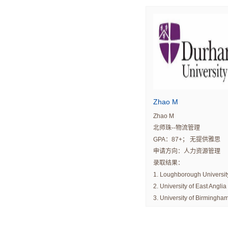
Zhao M
Zhao M
北师珠--物流管理
GPA：87+； 无提供雅思
申请方向：人力资源管理
录取结果：
1. Loughborough Universit
2. University of East Anglia
3. University of Birmingha
4. University of Southampt
5. University of Durham