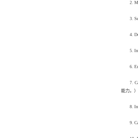
2. Mot
3. Se
4. Depe
5. In
6. E
7. Cap
能力。
8. In
9. Ca