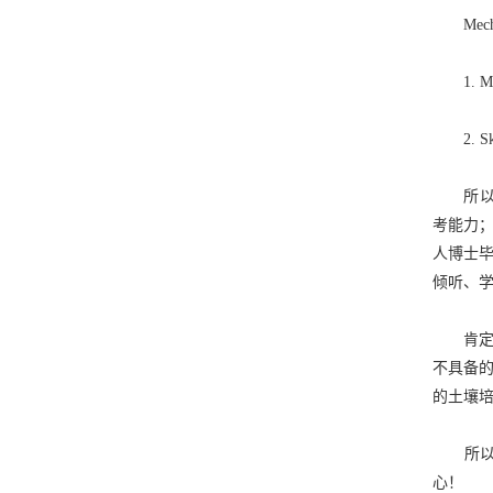
Mech
1. Man
2. Skill 
所以，
考能力
人博士
倾听、
肯定，
不具备
的土壤
所
心！