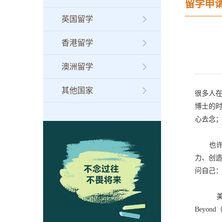
留学申
英国留学
香港留学
澳洲留学
其他国家
很多人
博士的
心去念
也许念
力、创
问自己
美国科学院
Beyond