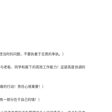
度考虑当时的问题，不要执着于无畏的争执。）
ubordinates （培养自己与老板、同学和属下的高效工作能力！这是高度协调的
主观能动性，勇敢的行动！责任心很重要！）
，别人的指责有一部分在于自己的错！）