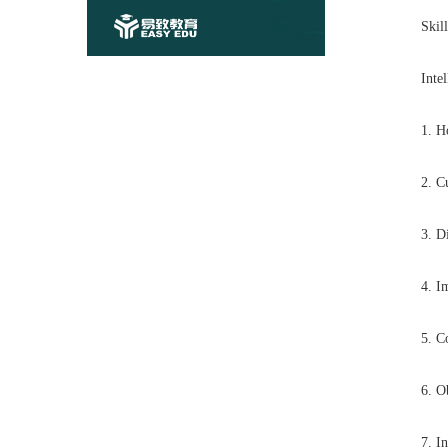
Skil
Intel
1. Ho
2. Cu
3. Disc
4. Ima
5. C
6. O
7. In