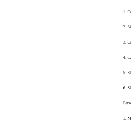
1. Capa
2. Sk
3. Cap
4. Cap
5. Skill
6. Sk
Pers
1. M