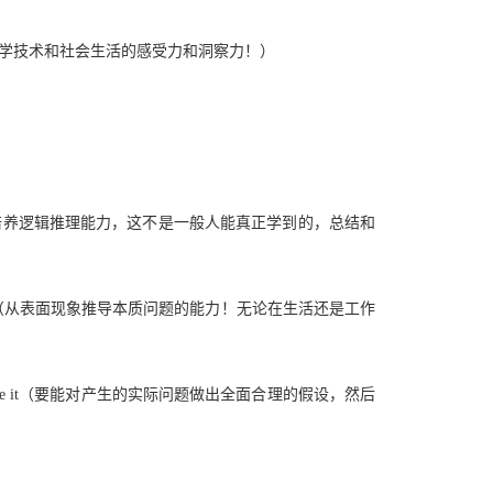
mena （对大自然、科 学技术和社会生活的感受力和洞察力！）
retical reasoning （培养逻辑推理能力，这不是一般人能真正学到的，总结和
experimental data （从表面现象推导本质问题的能力！无论在生活还是工作
al tests to evaluate it（要能对产生的实际问题做出全面合理的假设，然后