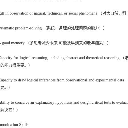
ll in observation of natural, technical, or social pheno
stematic problem-solving （系统、条理的处理问题的能力！）
A good memory （多思考减少未来 可能及早到来的老年痴呆！）
pacity for logical reasoning, including abstract and theo
辑的能力很重要。）
pacity to draw logical inferences from observational and 
重要。）
lity to conceive an explanatory hypothesis and design critic
案解决它！）
unication Skills