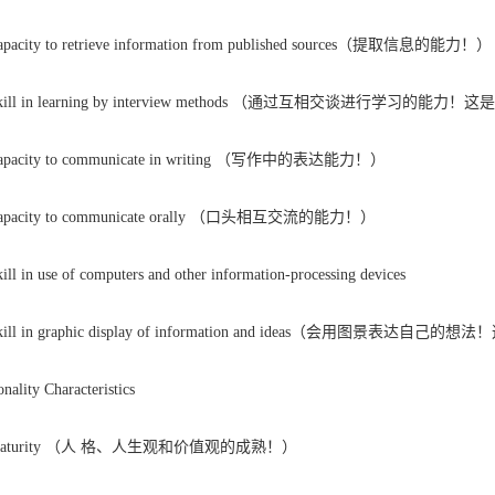
city to retrieve information from published sources（提取信息的能力！）
ill in learning by interview methods （通过互相交谈进行学习的
acity to communicate in writing （写作中的表达能力！）
acity to communicate orally （口头相互交流的能力！）
 in use of computers and other information-processing devices
ill in graphic display of information and ideas（
onality Characteristics
aturity （人 格、人生观和价值观的成熟！）